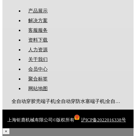
产品展示
解决方案
客服服务
资料下载
人力资源
关于我们
会员中心
聚合标签
网站地图
全自动穿胶壳端子机|全自动穿防水塞端子机|全自动穿热缩管端子机|全自动穿护套端子机|全自动穿号码管端子机|全自动端子机|全自动穿防水栓端子机|端子压着机|端子压接机|静音端子机|多芯线端子机|护套线端子机|全自动排线端子机|新能源大平方压接机|电脑剥线机|自动剥线机|裁线机|剥线机
上海钜鹿机械有限公司©版权所有
沪ICP备2022016338号
×