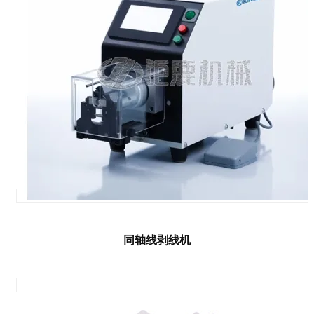
同轴线剥线机