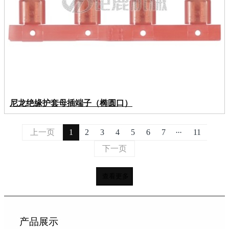
尼龙绝缘护套母插端子（椭圆口）
...
上一页
1
2
3
4
5
6
7
11
下一页
查看更多
产品展示