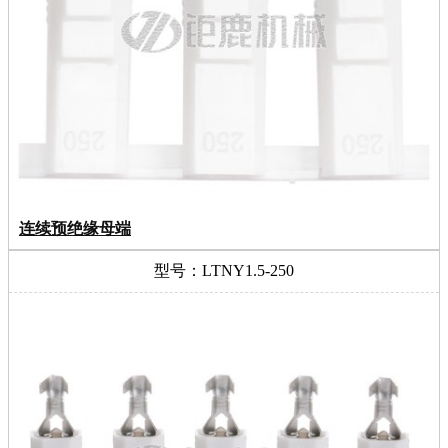
连续预绝缘母端
型号：LTNY1.5-250