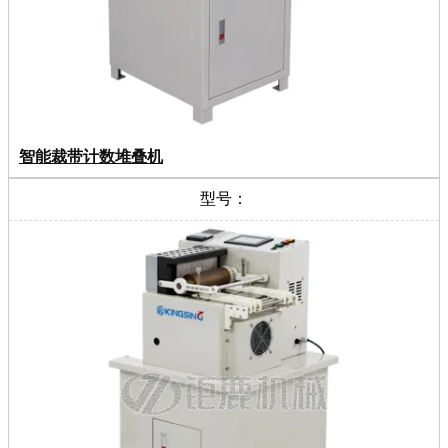
智能裁带计数堆叠机
型号：