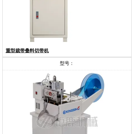
重型裁带叠料切带机
型号：