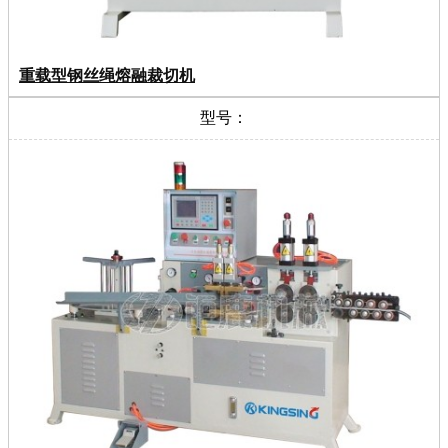
重载型钢丝绳熔融裁切机
型号：