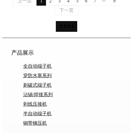
上一页
1
2
3
4
5
6
7
9
下一页
查看更多
产品展示
全自动端子机
穿防水塞系列
刺破式端子机
沾锡/焊接系列
剥线压接机
半自动端子机
铜带铆压机