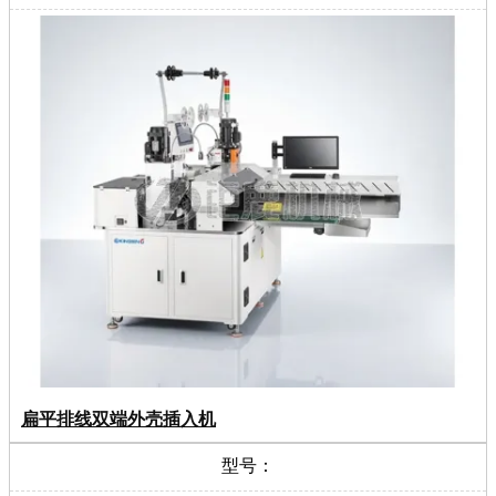
扁平排线双端外壳插入机
型号：