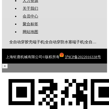
人力资源
关于我们
会员中心
聚合标签
网站地图
全自动穿胶壳端子机|全自动穿防水塞端子机|全自动穿热缩管端子机|全自动穿护套端子机|全自动穿号码管端子机|全自动端子机|全自动穿防水栓端子机|端子压着机|端子压接机|静音端子机|多芯线端子机|护套线端子机|全自动排线端子机|新能源大平方压接机|电脑剥线机|自动剥线机|裁线机|剥线机
上海钜鹿机械有限公司©版权所有
沪ICP备2022016338号
×