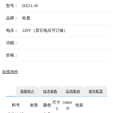
型号：
DJ211-30
品牌：
钜鹿
电压：
220V（其它电压可订做）
功能：
价格：
在线询价
视频简介
技术参数
应用案例
硬件配置
尺寸（mm)
料号
材质
颜色
包装
L
D