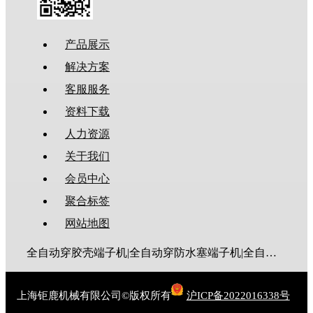
产品展示
解决方案
客服服务
资料下载
人力资源
关于我们
会员中心
聚合标签
网站地图
全自动穿胶壳端子机|全自动穿防水塞端子机|全自动穿热缩管端子机|全自动穿护套端子机|全自动穿号码管端子机|全自动端子机|全自动穿防水栓端子机|端子压着机|端子压接机|静音端子机|多芯线端子机|护套线端子机|全自动排线端子机|新能源大平方压接机|电脑剥线机|自动剥线机|裁线机|剥线机
上海钜鹿机械有限公司©版权所有
沪ICP备2022016338号