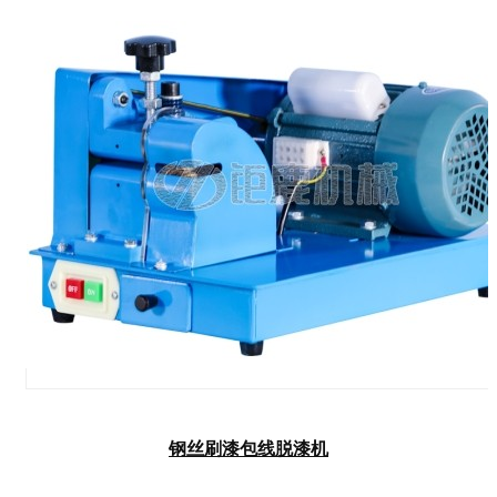
钢丝刷漆包线脱漆机