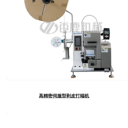
高精密伺服型剥皮打端机