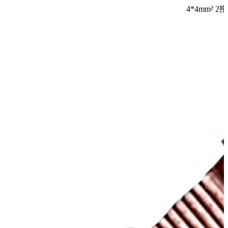
4*4mm² 2