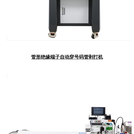
管形绝缘端子自动穿号码管剥打机