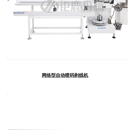
网络型自动喷码剥线机