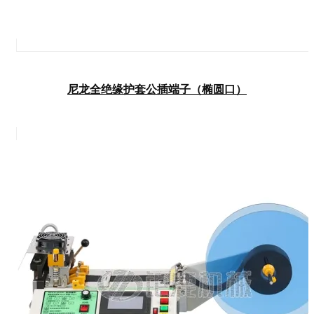
尼龙全绝缘护套公插端子（椭圆口）