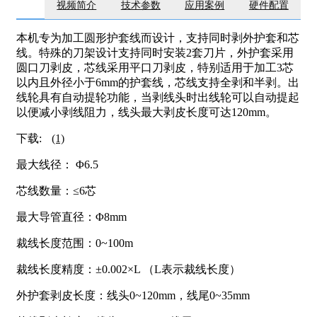
视频简介
技术参数
应用案例
硬件配置
本机专为加工圆形护套线而设计，支持同时剥外护套和芯
线。特殊的刀架设计支持同时安装2套刀片，外护套采用
圆口刀剥皮，芯线采用平口刀剥皮，特别适用于加工3芯
以内且外径小于6mm的护套线，芯线支持全剥和半剥。出
线轮具有自动提轮功能，当剥线头时出线轮可以自动提起
以便减小剥线阻力，线头最大剥皮长度可达120mm。
下载:
(1)
最大线径： Φ6.5
芯线数量：≤6芯
最大导管直径：Φ8mm
裁线长度范围：0~100m
裁线长度精度：±0.002×L （L表示裁线长度）
外护套剥皮长度：线头0~120mm，线尾0~35mm