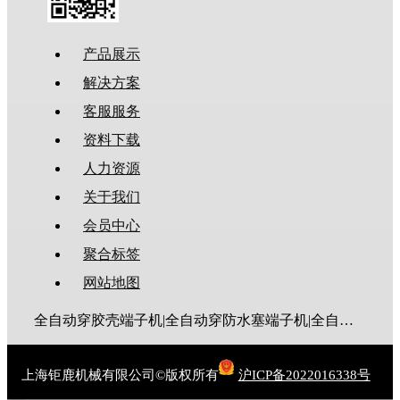
产品展示
解决方案
客服服务
资料下载
人力资源
关于我们
会员中心
聚合标签
网站地图
全自动穿胶壳端子机|全自动穿防水塞端子机|全自动穿热缩管端子机|全自动穿护套端子机|全自动穿号码管端子机|全自动端子机|全自动穿防水栓端子机|端子压着机|端子压接机|静音端子机|多芯线端子机|护套线端子机|全自动排线端子机|新能源大平方压接机|电脑剥线机|自动剥线机|裁线机|剥线机
上海钜鹿机械有限公司©版权所有
沪ICP备2022016338号